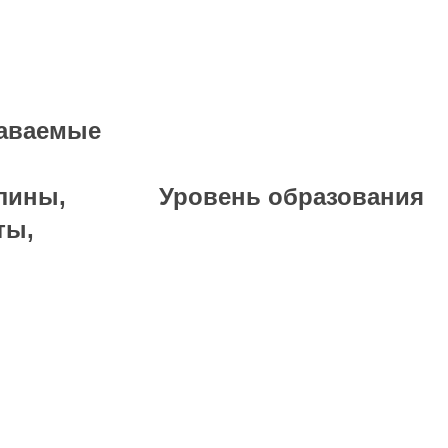
аваемые
лины,
Уровень образования
ты,