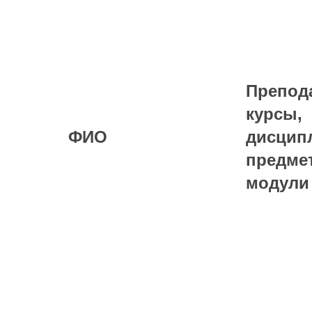
Препод
курсы,
ФИО
дисцип
предме
модули